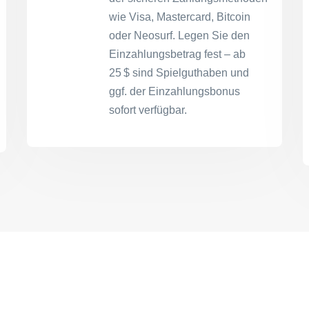
wie Visa, Mastercard, Bitcoin
oder Neosurf. Legen Sie den
Einzahlungsbetrag fest – ab
25 $ sind Spielguthaben und
ggf. der Einzahlungsbonus
sofort verfügbar.