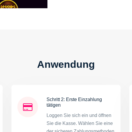
Anwendung
Schritt 2: Erste Einzahlung
tätigen
Loggen Sie sich ein und öffnen
Sie die Kasse. Wählen Sie eine
der sicheren Zahlungsmethoden