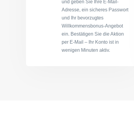
und geben Sie Ihre E‑Mail-
Adresse, ein sicheres Passwort
und Ihr bevorzugtes
Willkommensbonus-Angebot
ein. Bestätigen Sie die Aktion
per E‑Mail – Ihr Konto ist in
wenigen Minuten aktiv.