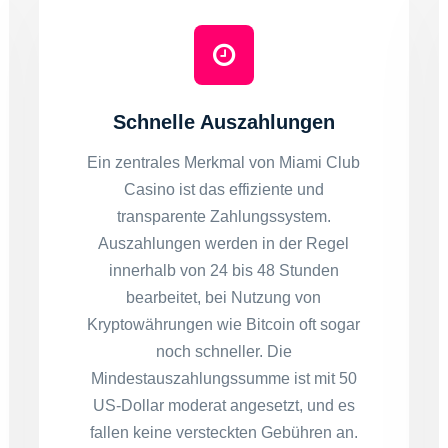
Schnelle Auszahlungen
Ein zentrales Merkmal von Miami Club
Casino ist das effiziente und
transparente Zahlungssystem.
Auszahlungen werden in der Regel
innerhalb von 24 bis 48 Stunden
bearbeitet, bei Nutzung von
Kryptowährungen wie Bitcoin oft sogar
noch schneller. Die
Mindestauszahlungssumme ist mit 50
US-Dollar moderat angesetzt, und es
fallen keine versteckten Gebühren an.