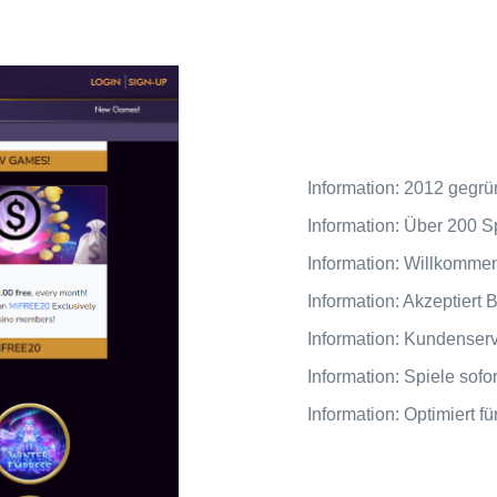
Information: 2012 gegrün
Information: Über 200 
Information: Willkommen
Information: Akzeptiert 
Information: Kundenserv
Information: Spiele sofo
Information: Optimiert f