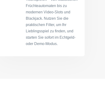
Früchteautomaten bis zu
modernen Video‑Slots und
Blackjack. Nutzen Sie die
praktischen Filter, um Ihr
Lieblingsspiel zu finden, und
starten Sie sofort im Echtgeld‑
oder Demo‑Modus.