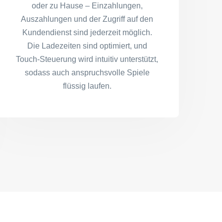
oder zu Hause – Einzahlungen,
Auszahlungen und der Zugriff auf den
Kundendienst sind jederzeit möglich.
Die Ladezeiten sind optimiert, und
Touch-Steuerung wird intuitiv unterstützt,
sodass auch anspruchsvolle Spiele
flüssig laufen.