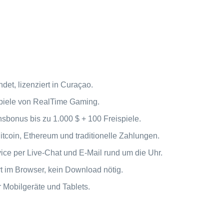
det, lizenziert in Curaçao.
Spiele von RealTime Gaming.
sbonus bis zu 1.000 $ + 100 Freispiele.
Bitcoin, Ethereum und traditionelle Zahlungen.
ice per Live-Chat und E-Mail rund um die Uhr.
rt im Browser, kein Download nötig.
ür Mobilgeräte und Tablets.